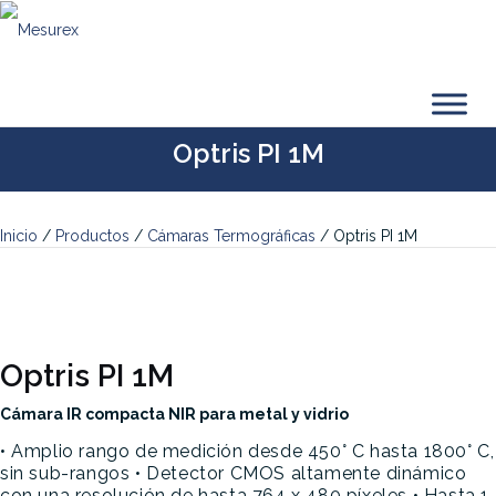
Saltar
al
contenido
Optris PI 1M
Inicio
/
Productos
/
Cámaras Termográficas
/ Optris PI 1M
Optris PI 1M
Cámara IR compacta NIR para metal y vidrio
• Amplio rango de medición desde 450° C hasta 1800° C,
sin sub-rangos
• Detector CMOS altamente dinámico
con una resolución de hasta 764 x 480 píxeles
• Hasta 1