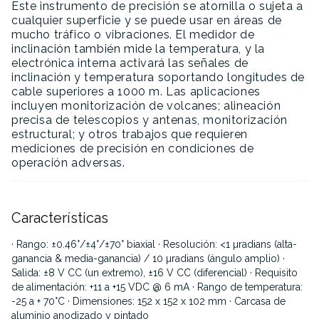
Este instrumento de precisión se atornilla o sujeta a
cualquier superficie y se puede usar en áreas de
mucho tráfico o vibraciones. El medidor de
inclinación también mide la temperatura, y la
electrónica interna activará las señales de
inclinación y temperatura soportando longitudes de
cable superiores a 1000 m. Las aplicaciones
incluyen monitorización de volcanes; alineación
precisa de telescopios y antenas, monitorización
estructural; y otros trabajos que requieren
mediciones de precisión en condiciones de
operación adversas.
Características
· Rango: ±0.46°/±4°/±70° biaxial
· Resolución: <1 µradians (alta-
ganancia & media-ganancia) / 10 µradians (ángulo amplio)
·
Salida: ±8 V CC (un extremo), ±16 V CC (diferencial)
· Requisito
de alimentación: +11 a +15 VDC @ 6 mA
· Rango de temperatura:
-25 a + 70°C
· Dimensiones: 152 x 152 x 102 mm
· Carcasa de
aluminio anodizado y pintado