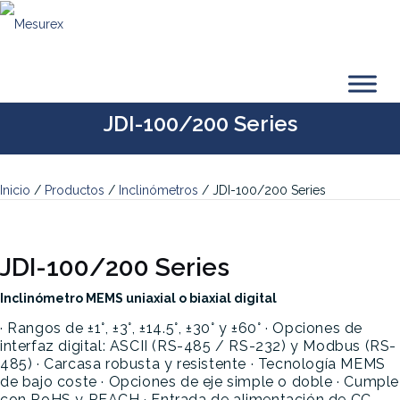
Saltar
al
contenido
JDI-100/200 Series
Inicio
/
Productos
/
Inclinómetros
/ JDI-100/200 Series
JDI-100/200 Series
Inclinómetro MEMS uniaxial o biaxial digital
· Rangos de ±1°, ±3°, ±14.5°, ±30° y ±60°
· Opciones de
interfaz digital: ASCII (RS-485 / RS-232) y Modbus (RS-
485)
· Carcasa robusta y resistente
· Tecnología MEMS
de bajo coste
· Opciones de eje simple o doble
· Cumple
con RoHS y REACH
· Entrada de alimentación de CC