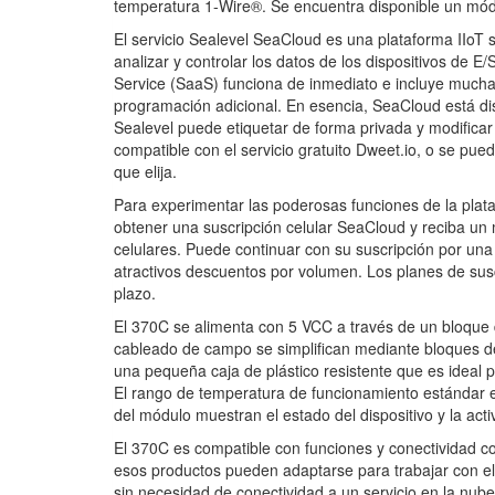
temperatura 1-Wire®. Se encuentra disponible un módu
El servicio Sealevel SeaCloud es una plataforma IIoT 
analizar y controlar los datos de los dispositivos de E
Service (SaaS) funciona de inmediato e incluye mucha
programación adicional. En esencia, SeaCloud está d
Sealevel puede etiquetar de forma privada y modificar 
compatible con el servicio gratuito Dweet.io, o se pue
que elija.
Para experimentar las poderosas funciones de la plata
obtener una suscripción celular SeaCloud y reciba un 
celulares. Puede continuar con su suscripción por una
atractivos descuentos por volumen. Los planes de sus
plazo.
El 370C se alimenta con 5 VCC a través de un bloque d
cableado de campo se simplifican mediante bloques de
una pequeña caja de plástico resistente que es ideal p
El rango de temperatura de funcionamiento estándar e
del módulo muestran el estado del dispositivo y la acti
El 370C es compatible con funciones y conectividad c
esos productos pueden adaptarse para trabajar con el
sin necesidad de conectividad a un servicio en la nu