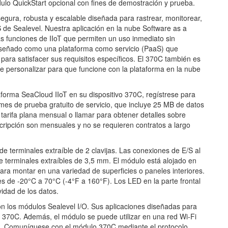
lo QuickStart opcional con fines de demostración y prueba.
segura, robusta y escalable diseñada para rastrear, monitorear,
/S de Sealevel. Nuestra aplicación en la nube Software as a
s funciones de IIoT que permiten un uso inmediato sin
iseñado como una plataforma como servicio (PaaS) que
para satisfacer sus requisitos específicos. El 370C también es
de personalizar para que funcione con la plataforma en la nube
forma SeaCloud IIoT en su dispositivo 370C, regístrese para
mes de prueba gratuito de servicio, que incluye 25 MB de datos
 tarifa plana mensual o llamar para obtener detalles sobre
cripción son mensuales y no se requieren contratos a largo
e terminales extraíble de 2 clavijas. Las conexiones de E/S al
 terminales extraíbles de 3,5 mm. El módulo está alojado en
ara montar en una variedad de superficies o paneles interiores.
s de -20°C a 70°C (-4°F a 160°F). Los LED en la parte frontal
vidad de los datos.
on los módulos Sealevel I/O. Sus aplicaciones diseñadas para
 370C. Además, el módulo se puede utilizar en una red Wi-Fi
be. Comuníquese con el módulo 370C mediante el protocolo