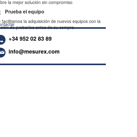
bre la mejor solución sin compromiso
Prueba el equipo
 facilitamos la adquisición de nuevos equipos con la
ntactar
ción de probarlos antes de su compra
+34 952 02 83 89
info@mesurex.com