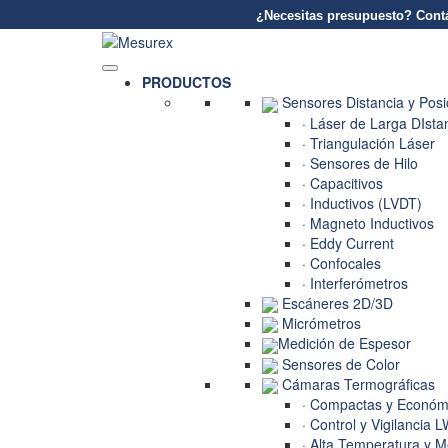
¿Necesitas presupuesto? Contá
Saltar
al
contenido
PRODUCTOS
Sensores Distancia y Posi
· Láser de Larga DIsta
· Triangulación Láser
· Sensores de Hilo
· Capacitivos
· Inductivos (LVDT)
· Magneto Inductivos
· Eddy Current
· Confocales
· Interferómetros
Escáneres 2D/3D
Micrómetros
Medición de Espesor
Sensores de Color
Cámaras Termográficas
· Compactas y Económ
· Control y Vigilancia 
· Alta Temperatura y M