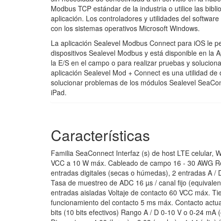
Modbus TCP estándar de la industria o utilice las bi
aplicación. Los controladores y utilidades del software
con los sistemas operativos Microsoft Windows.
La aplicación Sealevel Modbus Connect para iOS le per
dispositivos Sealevel Modbus y está disponible en la A
la E/S en el campo o para realizar pruebas y soluciona
aplicación Sealevel Mod + Connect es una utilidad de d
solucionar problemas de los módulos Sealevel SeaConne
iPad.
Características
Familia SeaConnect Interfaz (s) de host LTE celular
VCC a 10 W máx. Cableado de campo 16 - 30 AWG RoHS
entradas digitales (secas o húmedas), 2 entradas A 
Tasa de muestreo de ADC 16 µs / canal fijo (equivalente
entradas aisladas Voltaje de contacto 60 VCC máx. T
funcionamiento del contacto 5 ms máx. Contacto actual
bits (10 bits efectivos) Rango A / D 0-10 V o 0-24 mA (