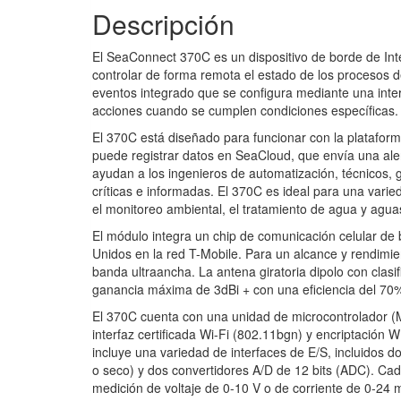
Descripción
El SeaConnect 370C es un dispositivo de borde de Inter
controlar de forma remota el estado de los procesos 
eventos integrado que se configura mediante una interf
acciones cuando se cumplen condiciones específicas.
El 370C está diseñado para funcionar con la plataform
puede registrar datos en SeaCloud, que envía una aler
ayudan a los ingenieros de automatización, técnicos,
críticas e informadas. El 370C es ideal para una varied
el monitoreo ambiental, el tratamiento de agua y agua
El módulo integra un chip de comunicación celular de
Unidos en la red T-Mobile. Para un alcance y rendimi
banda ultraancha. La antena giratoria dipolo con clasi
ganancia máxima de 3dBi + con una eficiencia del 70
El 370C cuenta con una unidad de microcontrolador
interfaz certificada Wi-Fi (802.11bgn) y encriptación
incluye una variedad de interfaces de E/S, incluidos d
o seco) y dos convertidores A/D de 12 bits (ADC). Ca
medición de voltaje de 0-10 V o de corriente de 0-24 