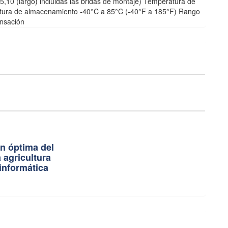
(5,10 (largo) incluidas las bridas de montaje) Temperatura de
tura de almacenamiento -40°C a 85°C (-40°F a 185°F) Rango
nsación
n óptima del
 agricultura
informática