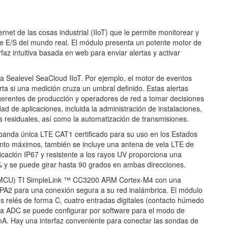
net de las cosas industrial (IIoT) que le permite monitorear y
de E/S del mundo real. El módulo presenta un potente motor de
az intuitiva basada en web para enviar alertas y activar
a Sealevel SeaCloud IIoT. Por ejemplo, el motor de eventos
ta si una medición cruza un umbral definido. Estas alertas
 gerentes de producción y operadores de red a tomar decisiones
ad de aplicaciones, incluida la administración de instalaciones,
s residuales, así como la automatización de transmisiones.
 banda única LTE CAT1 certificado para su uso en los Estados
ento máximos, también se incluye una antena de vela LTE de
ficación IP67 y resistente a los rayos UV proporciona una
% y se puede girar hasta 90 grados en ambas direcciones.
 (MCU) TI SimpleLink ™ CC3200 ARM Cortex-M4 con una
 WPA2 para una conexión segura a su red inalámbrica. El módulo
os relés de forma C, cuatro entradas digitales (contacto húmedo
da ADC se puede configurar por software para el modo de
mA. Hay una interfaz conveniente para conectar las sondas de