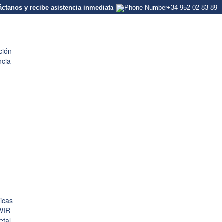
ctanos y recibe asistencia inmediata
+34 952 02 83 89
ción
ncia
icas
LWIR
etal