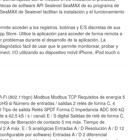
bliotecas de software API Sealevel SeaMAX de su programa de
 SeaMAX de Sealevel facilitan la instalación y el funcionamiento
mite acceder a los registros, bobinas y E/S discretas de sus
pp Store. Utilice la aplicación para acceder de forma remota a
r problemas durante el desarrollo de la aplicación. La
iagnóstico fácil de usar que le permite monitorear, probar y
ct, I/O utilizando su dispositivo móvil iPhone, iPod touch o
, Wi-Fi (802.11bgn) Modbus Modbus TCP Requisitos de energía 5
 si Número de entradas / salidas 2 relés de forma C, 4
/ D Tipo de salida Relés SPDT Forma C Impedancia ADC 900 kΩ
 a 62,5 kS / s / canal) E / S digital Salidas de relé de forma C,
iempo de liberación de contacto 5 ms máx. Tiempo de
 2 A máx. E / S analógicas Entradas A / D Resolución A / D 12
configurable por software) Entradas A / D 2 diferencial