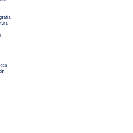
grafía
tura
s
tica
ión