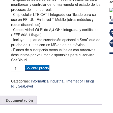
so
monitorear y controlar de forma remota el estado de los
procesos del mundo real.
· Chip celular LTE CAT1 integrado certificado para su
Te
uso en EE. UU. En la red T-Mobile (otros módulos y
Co
op
–
redes disponibles).
· Conectividad Wi-Fi de 2,4 GHz integrada y certificada
(IEEE 802.11b/g/n).
· Incluye un plan de suscripción opcional a SeaCloud de
prueba de 1 mes con 25 MB de datos móviles.
· Planes de suscripción mensual bajos con atractivos
–
descuentos por volumen disponibles para el servicio
SeaCloud.
SeaConnect
Solicitar precio
370C
cantidad
Categorías:
Informática Industrial
,
Internet of Things ·
IoT
,
SeaLevel
Documentación