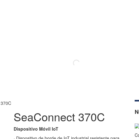
–
 370C
N
SeaConnect 370C
Dispositivo Móvil IoT
Co
· Dispositivo de borde de IoT industrial resistente para