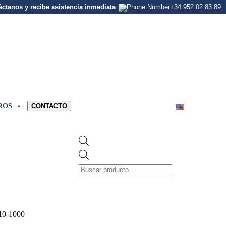
ctanos y recibe asistencia inmediata
+34 952 02 83 89
ROS
CONTACTO
Búsqueda
de
productos
10-1000