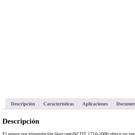
Descripción
Características
Aplicaciones
Documen
Descripción
El sensor por triangulación láser optoNCDT 1710-1000 ofrece un rang