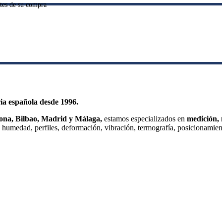
ntes de su compra
ia española desde 1996.
ona, Bilbao, Madrid y Málaga,
estamos especializados en
medición, 
, humedad, perfiles, deformación, vibración, termografía, posicionamient