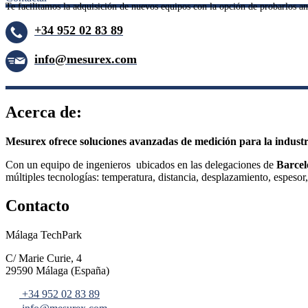
–
Te facilitamos la adquisición de nuevos equipos con la opción de probarlos a
+34 952 02 83 89
info@mesurex.com
–
Acerca de:
Mesurex ofrece soluciones avanzadas de medición para la industr
Con un equipo de ingenieros ubicados en las delegaciones de
Barcel
múltiples tecnologías: temperatura, distancia, desplazamiento, espesor
Contacto
Málaga TechPark
C/ Marie Curie, 4
29590 Málaga (España)
+34 952 02 83 89