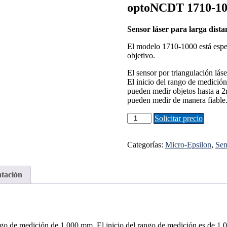
optoNCDT 1710-10
Sensor láser para larga dista
El modelo 1710-1000 está espec
objetivo.
El sensor por triangulación l
El inicio del rango de medición
pueden medir objetos hasta a 2
pueden medir de manera fiable
optoNCDT
Solicitar precio
1710-
1000
cantidad
Categorías:
Micro-Epsilon
,
Sen
tación
o de medición de 1.000 mm. El inicio del rango de medición es de 1.00