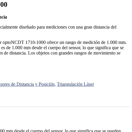
00
ncia
ialmente diseñado para mediciones con una gran distancia del
áser optoNCDT 1710-1000 ofrece un rango de medición de 1.000 mm.
 es de 1.000 mm desde el cuerpo del sensor, lo que significa que se
m de distancia. Los objetos con grandes rangos de movimiento se
.
sores de Distancia y Posición
,
Triangulación Láser
0 mm desde el cuerpo del sensor, lo que significa que se pueden