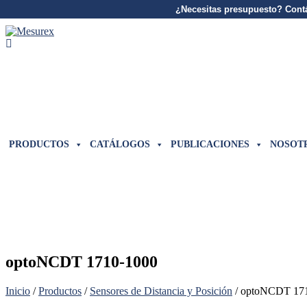
¿Necesitas presupuesto? Contá
Saltar
al
contenido
PRODUCTOS
CATÁLOGOS
PUBLICACIONES
NOSOT
optoNCDT 1710-1000
Inicio
/
Productos
/
Sensores de Distancia y Posición
/ optoNCDT 17