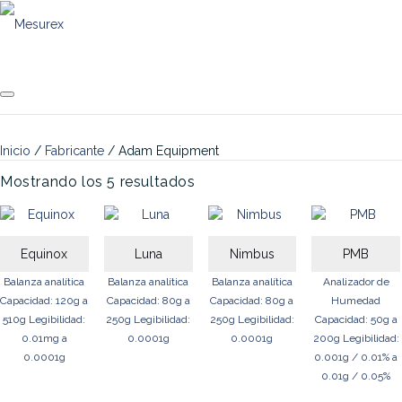
Saltar
al
contenido
Inicio
/
Fabricante
/ Adam Equipment
Mostrando los 5 resultados
Equinox
Luna
Nimbus
PMB
Balanza analítica
Balanza analítica
Balanza analítica
Analizador de
Capacidad: 120g a
Capacidad: 80g a
Capacidad: 80g a
Humedad
510g
Legibilidad:
250g
Legibilidad:
250g
Legibilidad:
Capacidad: 50g a
0.01mg a
0.0001g
0.0001g
200g
Legibilidad:
0.0001g
0.001g / 0.01% a
0.01g / 0.05%