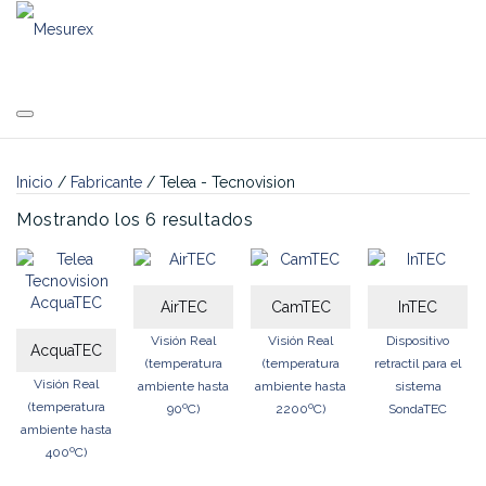
Saltar
al
contenido
Inicio
/
Fabricante
/ Telea - Tecnovision
Mostrando los 6 resultados
AirTEC
CamTEC
InTEC
Visión Real
Visión Real
Dispositivo
AcquaTEC
(temperatura
(temperatura
retractil para el
Visión Real
ambiente hasta
ambiente hasta
sistema
(temperatura
90ºC)
2200ºC)
SondaTEC
ambiente hasta
400ºC)