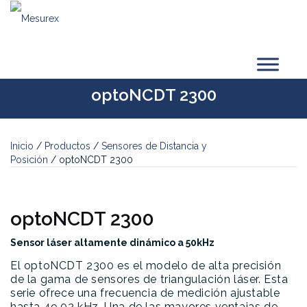
Saltar
al
contenido
optoNCDT 2300
Inicio
/
Productos
/
Sensores de Distancia y
Posición
/ optoNCDT 2300
optoNCDT 2300
Sensor láser altamente dinámico a 50kHz
El optoNCDT 2300 es el modelo de alta precisión
de la gama de sensores de triangulación láser. Esta
serie ofrece una frecuencia de medición ajustable
hasta 49,02 kHz. Una de las mayores ventajas de