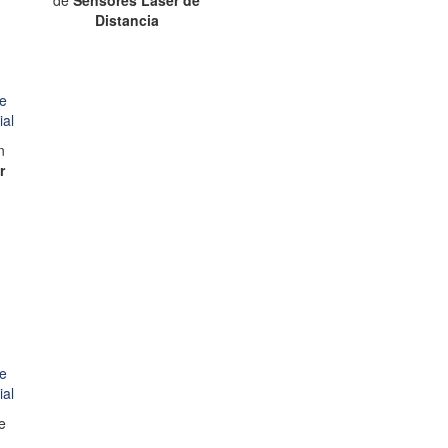
de
Sensores Láser de
Distancia
n
r
e