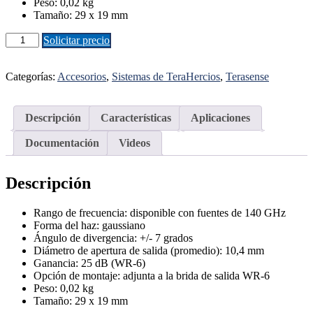
Peso: 0,02 kg
Tamaño: 29 x 19 mm
Antena
Solicitar precio
Banda
F
desmontable
Categorías:
Accesorios
,
Sistemas de TeraHercios
,
Terasense
cantidad
Descripción
Características
Aplicaciones
Documentación
Videos
Descripción
Rango de frecuencia: disponible con fuentes de 140 GHz
Forma del haz: gaussiano
Ángulo de divergencia: +/- 7 grados
Diámetro de apertura de salida (promedio): 10,4 mm
Ganancia: 25 dB (WR-6)
Opción de montaje: adjunta a la brida de salida WR-6
Peso: 0,02 kg
Tamaño: 29 x 19 mm