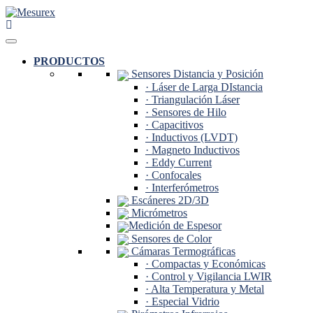
Saltar
al
contenido
PRODUCTOS
Sensores Distancia y Posición
· Láser de Larga DIstancia
· Triangulación Láser
· Sensores de Hilo
· Capacitivos
· Inductivos (LVDT)
· Magneto Inductivos
· Eddy Current
· Confocales
· Interferómetros
Escáneres 2D/3D
Micrómetros
Medición de Espesor
Sensores de Color
Cámaras Termográficas
· Compactas y Económicas
· Control y Vigilancia LWIR
· Alta Temperatura y Metal
· Especial Vidrio