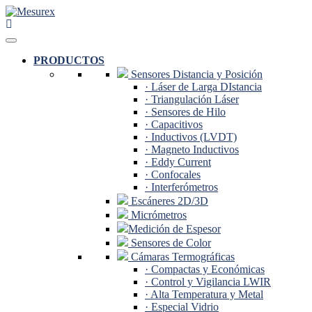
Saltar
al
contenido
PRODUCTOS
Sensores Distancia y Posición
· Láser de Larga DIstancia
· Triangulación Láser
· Sensores de Hilo
· Capacitivos
· Inductivos (LVDT)
· Magneto Inductivos
· Eddy Current
· Confocales
· Interferómetros
Escáneres 2D/3D
Micrómetros
Medición de Espesor
Sensores de Color
Cámaras Termográficas
· Compactas y Económicas
· Control y Vigilancia LWIR
· Alta Temperatura y Metal
· Especial Vidrio