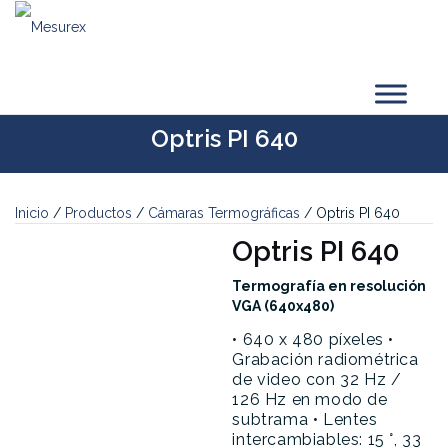
Saltar
al
contenido
Optris PI 640
Inicio
/
Productos
/
Cámaras Termográficas
/ Optris PI 640
Optris PI 640
Termografía en resolución
VGA (640x480)
• 640 x 480 píxeles
•
Grabación radiométrica
de video con 32 Hz /
126 Hz en modo de
subtrama
• Lentes
intercambiables: 15 °, 33